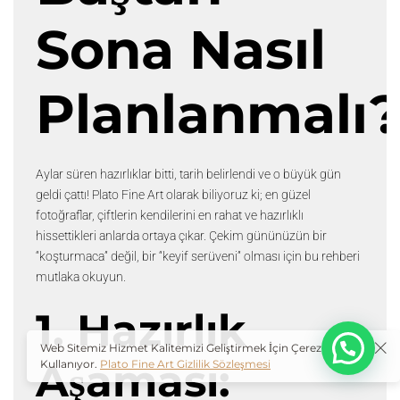
Sona Nasıl
O
Planlanmalı
Aylar süren hazırlıklar bitti, tarih belirlendi ve o büyük gün
geldi çattı! Plato Fine Art olarak biliyoruz ki; en güzel
fotoğraflar, çiftlerin kendilerini en rahat ve hazırlıklı
hissettikleri anlarda ortaya çıkar. Çekim gününüzün bir
“koşturmaca” değil, bir “keyif serüveni” olması için bu rehberi
mutlaka okuyun.
1. Hazırlık
Web Sitemiz Hizmet Kalitemizi Geliştirmek İçin Çerezleri
Aşaması:
Kullanıyor.
Plato Fine Art Gizlilik Sözleşmesi