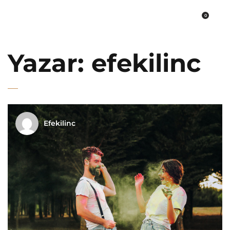
0
PLATO FİNE ART
Yazar:
efekilinc
Efekilinc