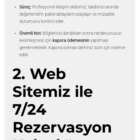
Süreç:
Profesyonel iletişim ekibimiz, talebinizi anında
değerlendirir, paket detaylarını paylaşır ve müsaitlik
durumunu kontrol eder.
Önemli Not:
Bilgileriniz alındıktan sonra randevunuzun
kesinleşmesi için
kapora ödemesinin
yapılması
gerekmektedir. Kapora sonrası tarihiniz sizin için rezerve
edilir.
2. Web
Sitemiz ile
7/24
Rezervasyon