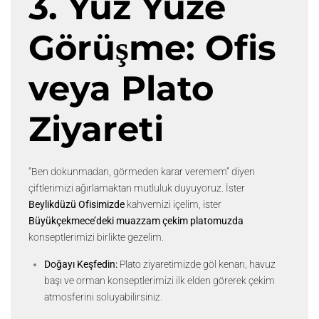
3. Yüz Yüze
Görüşme: Ofis
veya Plato
Ziyareti
“Ben dokunmadan, görmeden karar veremem” diyen
çiftlerimizi ağırlamaktan mutluluk duyuyoruz. İster
Beylikdüzü Ofisimizde
kahvemizi içelim, ister
Büyükçekmece’deki muazzam çekim platomuzda
konseptlerimizi birlikte gezelim.
Doğayı Keşfedin:
Plato ziyaretimizde göl kenarı, havuz
başı ve orman konseptlerimizi ilk elden görerek çekim
atmosferini soluyabilirsiniz.