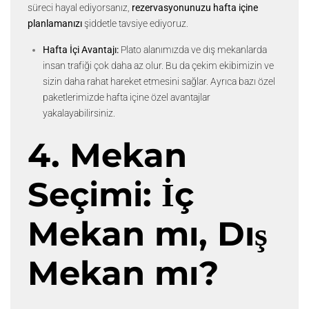
süreci hayal ediyorsanız,
rezervasyonunuzu hafta içine
planlamanızı
şiddetle tavsiye ediyoruz.
Hafta İçi Avantajı:
Plato alanımızda ve dış mekanlarda
insan trafiği çok daha az olur. Bu da çekim ekibimizin ve
sizin daha rahat hareket etmesini sağlar. Ayrıca bazı özel
paketlerimizde hafta içine özel avantajlar
yakalayabilirsiniz.
4. Mekan
Seçimi: İç
Mekan mı, Dış
Mekan mı?