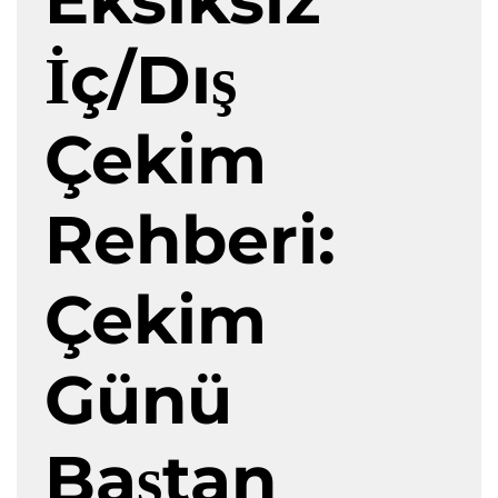
İç/Dış
Çekim
Rehberi:
Çekim
Günü
Baştan