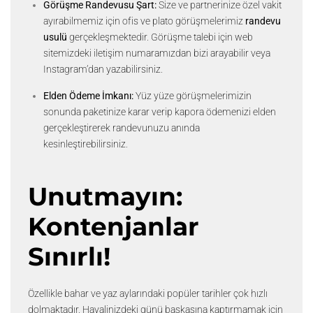
Görüşme Randevusu Şart:
Size ve partnerinize özel vakit
ayırabilmemiz için ofis ve plato görüşmelerimiz
randevu
usulü
gerçekleşmektedir. Görüşme talebi için web
sitemizdeki iletişim numaramızdan bizi arayabilir veya
Instagram’dan yazabilirsiniz.
Elden Ödeme İmkanı:
Yüz yüze görüşmelerimizin
sonunda paketinize karar verip kapora ödemenizi elden
gerçekleştirerek randevunuzu anında
kesinleştirebilirsiniz.
Unutmayın:
Kontenjanlar
Sınırlı!
Özellikle bahar ve yaz aylarındaki popüler tarihler çok hızlı
dolmaktadır. Hayalinizdeki günü başkasına kaptırmamak için