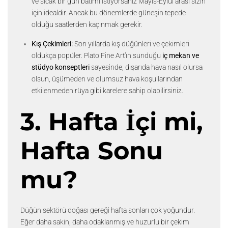
ve sıcak bir gün batımı istiyorsanız Mayıs-Eylül arası sizin
için idealdir. Ancak bu dönemlerde güneşin tepede
olduğu saatlerden kaçınmak gerekir.
Kış Çekimleri:
Son yıllarda kış düğünleri ve çekimleri
oldukça popüler. Plato Fine Art’ın sunduğu
iç mekan ve
stüdyo konseptleri
sayesinde, dışarıda hava nasıl olursa
olsun, üşümeden ve olumsuz hava koşullarından
etkilenmeden rüya gibi karelere sahip olabilirsiniz.
3. Hafta İçi mi,
Hafta Sonu
mu?
Düğün sektörü doğası gereği hafta sonları çok yoğundur.
Eğer daha sakin, daha odaklanmış ve huzurlu bir çekim