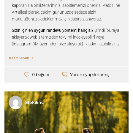
kaporanızla birlikte tarihinizi sabitlemenizi öneririz. Plato Fine
Art ailesi olarak, çekim gününüzde sadece sizin
mutluluğunuza odaklanmak için sabırsızlanıyoruz.
Sizin için en uygun randevu yöntemi hangisi?
Şimdi
[buraya
tıklayarak web sitemizden takvimi inceleyebilir]
veya
[Instagram DM üzerinden bize ulaşarak]
ilk adımı atabilirsiniz!
READ MORE
Yorum yapılmamış
0 beğeni
Efekilinc