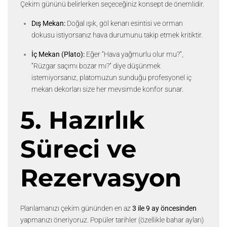
Çekim gününü belirlerken seçeceğiniz konsept de önemlidir.
Dış Mekan:
Doğal ışık, göl kenarı esintisi ve orman
dokusu istiyorsanız hava durumunu takip etmek kritiktir.
İç Mekan (Plato):
Eğer “Hava yağmurlu olur mu?”,
“Rüzgar saçımı bozar mı?” diye düşünmek
istemiyorsanız, platomuzun sunduğu profesyonel iç
mekan dekorları size her mevsimde konfor sunar.
5. Hazırlık
Süreci ve
Rezervasyon
Planlamanızı çekim gününden en az
3 ile 9 ay öncesinden
yapmanızı öneriyoruz. Popüler tarihler (özellikle bahar ayları)