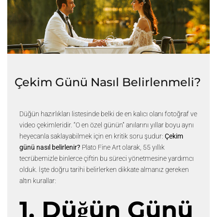
Çekim Günü Nasıl Belirlenmeli?
Düğün hazırlıkları listesinde belki de en kalıcı olanı fotoğraf ve
video çekimleridir. “O en özel günün” anılarını yıllar boyu aynı
heyecanla saklayabilmek için en kritik soru şudur:
Çekim
günü nasıl belirlenir?
Plato Fine Art olarak, 55 yıllık
tecrübemizle binlerce çiftin bu süreci yönetmesine yardımcı
olduk. İşte doğru tarihi belirlerken dikkate almanız gereken
altın kurallar:
1. Düğün Günü