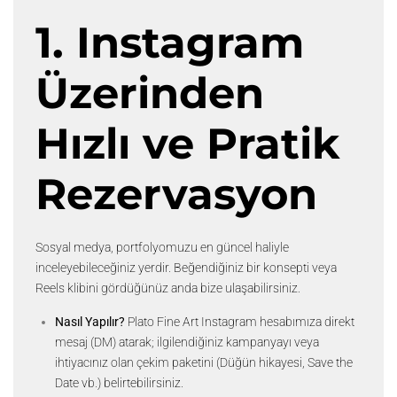
1. Instagram
Üzerinden
Hızlı ve Pratik
Rezervasyon
Sosyal medya, portfolyomuzu en güncel haliyle
inceleyebileceğiniz yerdir. Beğendiğiniz bir konsepti veya
Reels klibini gördüğünüz anda bize ulaşabilirsiniz.
Nasıl Yapılır?
Plato Fine Art Instagram
hesabımıza direkt
mesaj (DM) atarak; ilgilendiğiniz kampanyayı veya
ihtiyacınız olan çekim paketini (Düğün hikayesi, Save the
Date vb.) belirtebilirsiniz.