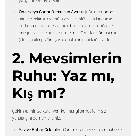
yorgunluk/stres olabilir.
Önce veya Sonra Olmasının Avantajı:
Çekim gününü
sadece çekime ayırdığınızda, gelinliğinizin kirlenme
korkusu olmadan, saatinize bakmadan, en doğal ve
enerjik halinizle poz verebilirsiniz. Özellikle gün batımı
(altın saatler) ışığını yakalamak için esnekliğiniz olur.
2. Mevsimlerin
Ruhu: Yaz mı,
Kış mı?
Çekim tarihinize karar verirken hangi atmosferin sizi
yansıttığını belirlemelisiniz.
Yaz ve Bahar Çekimleri:
Canlı renkler, çiçek açan bahçeler