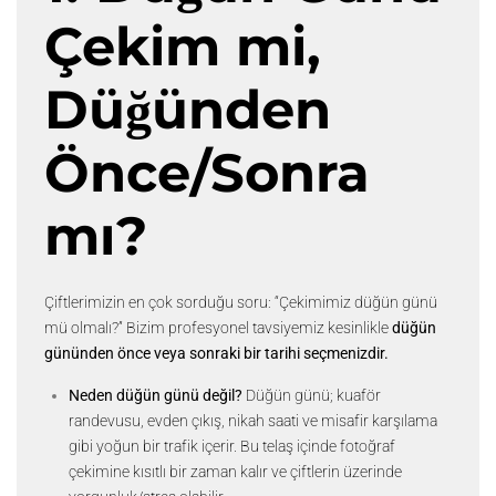
Çekim mi,
Düğünden
Önce/Sonra
mı?
Çiftlerimizin en çok sorduğu soru: “Çekimimiz düğün günü
mü olmalı?” Bizim profesyonel tavsiyemiz kesinlikle
düğün
gününden önce veya sonraki bir tarihi seçmenizdir.
Neden düğün günü değil?
Düğün günü; kuaför
randevusu, evden çıkış, nikah saati ve misafir karşılama
gibi yoğun bir trafik içerir. Bu telaş içinde fotoğraf
çekimine kısıtlı bir zaman kalır ve çiftlerin üzerinde