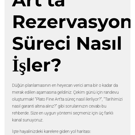
Rezervasyon
Süreci Nasıl
İşler?
Düğün planlamasının en heyecan verici ama bir o kadar da
merak edilen aşamasına geldiniz: Çekim günü için randevu
oluşturmak! “Plato Fine Art’ta süreç nasıl ilerliyor?”, “Tarihimizi
nasıl garanti altına alırız?” gibi sorularınızın cevabı bu
rehberde. Size en uygun yöntemi seçmeniz için üç farklı
kanal sunuyoruz.
İşte hayalinizdeki karelere giden yol haritası: