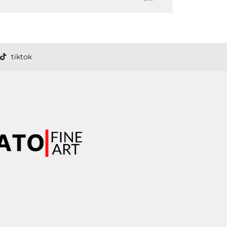
4:05
tiktok
3:10