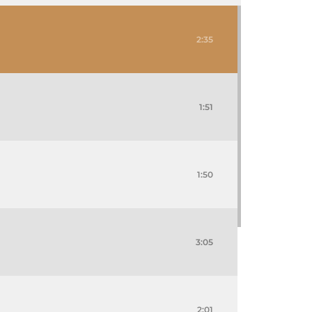
2:35
1:51
1:50
3:05
2:01