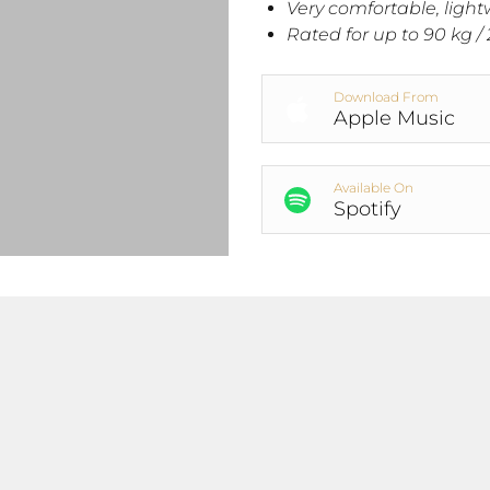
Very comfortable, ligh
Rated for up to 90 kg / 
Download From
Apple Music
Available On
Spotify