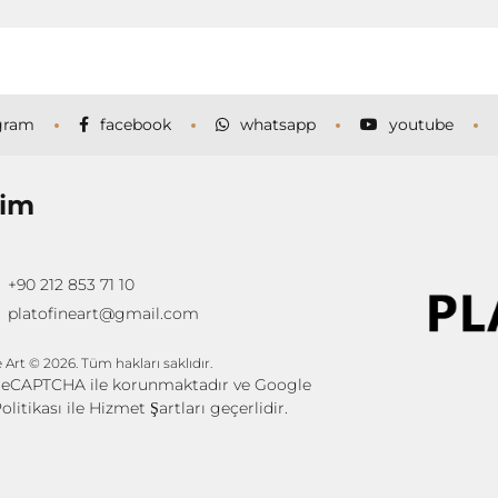
gram
facebook
whatsapp
youtube
şim
+90 212 853 71 10
platofineart@gmail.com
 Art © 2026. Tüm hakları saklıdır.
 reCAPTCHA ile korunmaktadır ve Google
Politikası
ile
Hizmet Şartları
geçerlidir.