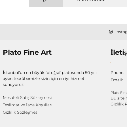
Mass Mania
insta
Plato Fine Art
İleti
Meat Grinder
O
İstanbul'un en büyük fotoğraf platosunda 50 yılı
Phone:
aşkın tecrübemizle sizin için en iyi hizmeti
Email:
sunuyoruz.
Plato Fine
Mesafeli Satış Sözleşmesi
Bu site
Gizlilik 
Teslimat ve İade Koşulları
Gizlilik Sözleşmesi