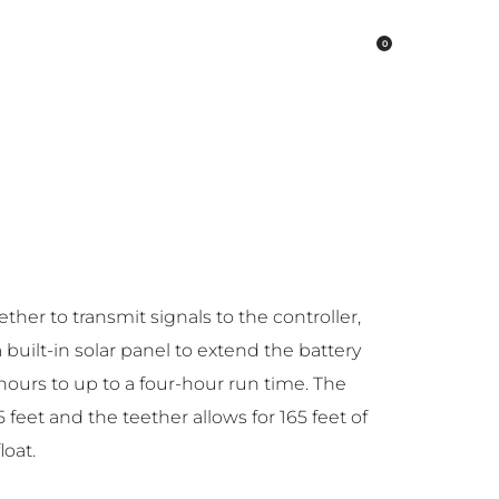
0
Z
BLOG
HESABIM
REZERVASYON OLUŞTUR
ether to transmit signals to the controller,
 built-in solar panel to extend the battery
 hours to up to a four-hour run time. The
5 feet and the teether allows for 165 feet of
loat.