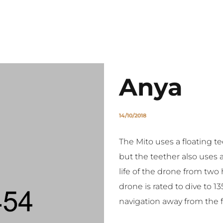
ANA SAYFA
HAKKIMIZDA
ALANLARIMIZ
İLETİŞİM
HIZMETLERIMI
Anya
14/10/2018
The Mito uses a floating te
but the teether also uses a
life of the drone from two
drone is rated to dive to 13
navigation away from the f