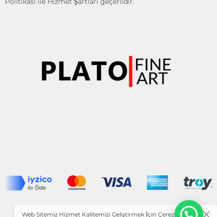
Politikası
ile
Hizmet Şartları
geçerlidir.
O
Web Sitemiz Hizmet Kalitemizi Geliştirmek İçin Çerezleri