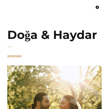
0
PLATO FİNE ART
Doğa & Haydar
22/02/2025