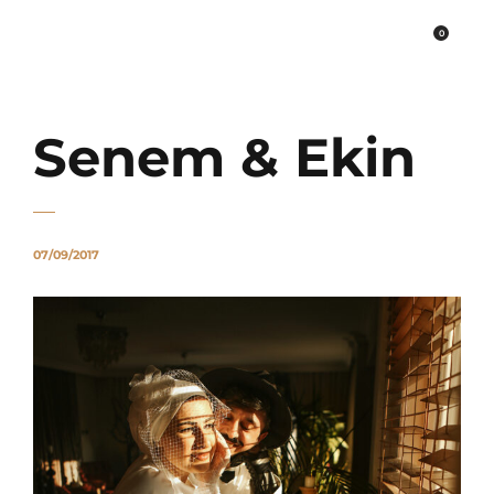
0
PLATO FİNE ART
Senem & Ekin
07/09/2017