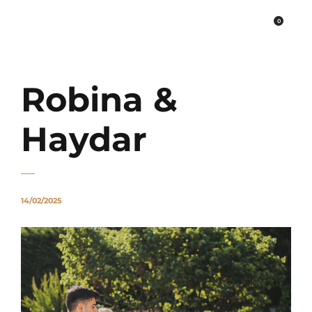
0
PLATO FİNE ART
Robina &
Haydar
14/02/2025