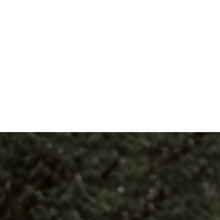
ANA SAYFA
HAKKIMIZDA
ALANLARIMIZ
İLETİŞİM
HIZMETLERIMI