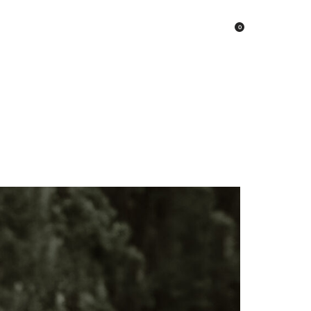
0
Z
BLOG
HESABIM
REZERVASYON OLUŞTUR