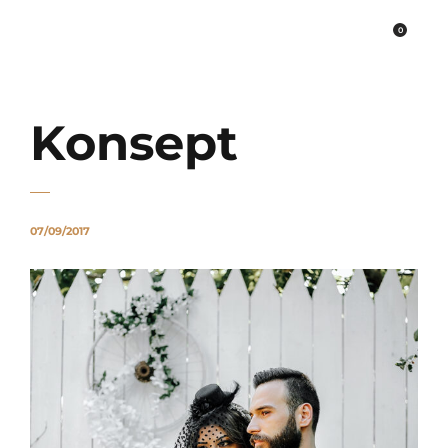
0
PLATO FİNE ART
Konsept
07/09/2017