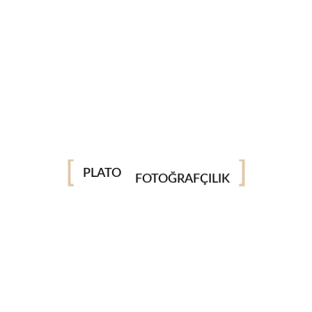
FİNE ART
PLATO
FOTOĞRAFÇILIK
DÜĞÜN
NİŞAN
WEDDİNG